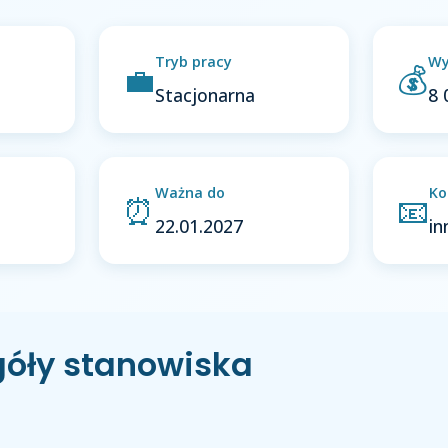
Tryb pracy
Wy
💼
💰
Stacjonarna
8 
Ważna do
Ko
⏰
📧
22.01.2027
i
góły stanowiska