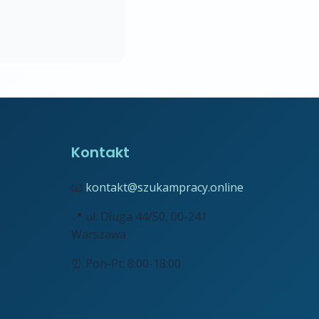
Kontakt
📧
kontakt@szukampracy.online
📍 ul. Długa 44/50, 00-241
Warszawa
⏰ Pon-Pt: 8:00-18:00