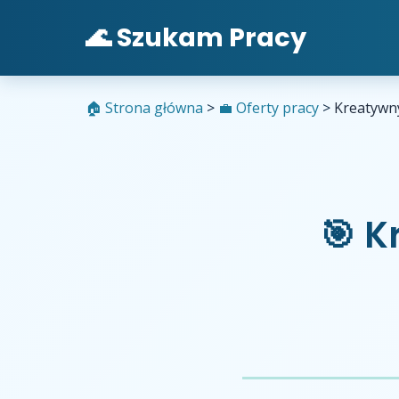
🌊 Szukam Pracy
🏠 Strona główna
>
💼 Oferty pracy
>
Kreatywny
🎯 K