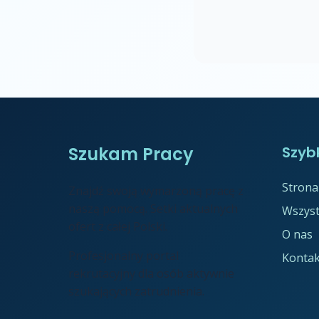
Szukam Pracy
Szybk
Strona
Znajdź swoją wymarzoną pracę z
naszą pomocą. Setki aktualnych
Wszyst
ofert z całej Polski.
O nas
Profesjonalny portal
Kontak
rekrutacyjny dla osób aktywnie
szukających zatrudnienia.