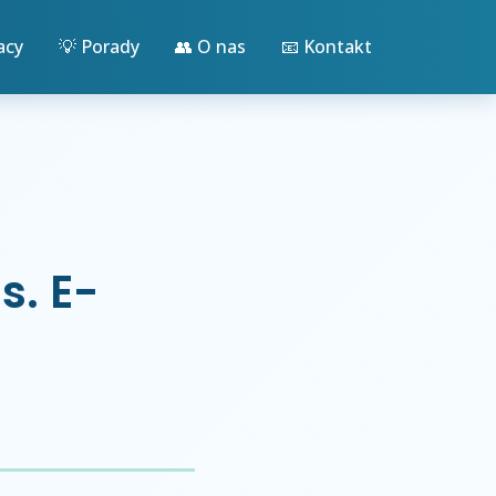
acy
💡 Porady
👥 O nas
📧 Kontakt
s. E-