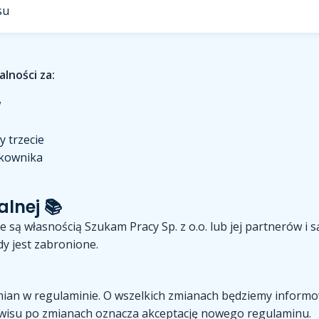
su
lności za:
w
 trzecie
tkownika
alnej 📚
ie są własnością Szukam Pracy Sp. z o.o. lub jej partnerów 
y jest zabronione.
ian w regulaminie. O wszelkich zmianach będziemy inform
rwisu po zmianach oznacza akceptację nowego regulaminu.