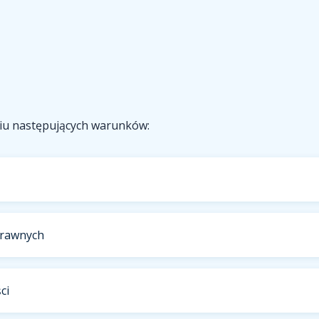
niu następujących warunków:
prawnych
ci