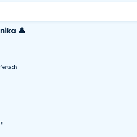
nika 👤
fertach
im