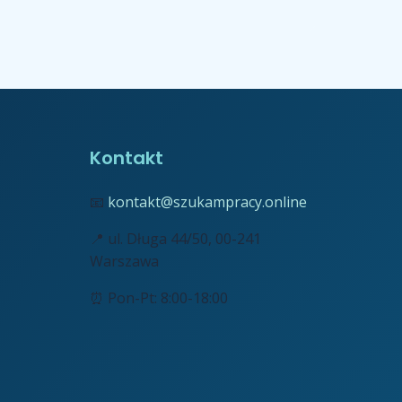
Kontakt
📧
kontakt@szukampracy.online
📍 ul. Długa 44/50, 00-241
Warszawa
⏰ Pon-Pt: 8:00-18:00