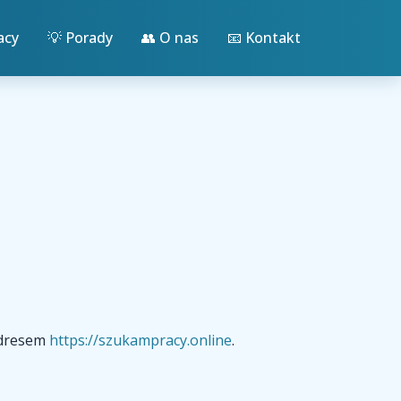
acy
💡 Porady
👥 O nas
📧 Kontakt
adresem
https://szukampracy.online
.