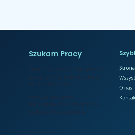
Szukam Pracy
Szybk
Strona
Znajdź swoją wymarzoną pracę z
naszą pomocą. Setki aktualnych
Wszyst
ofert z całej Polski.
O nas
Profesjonalny portal
Kontak
rekrutacyjny dla osób aktywnie
szukających zatrudnienia.